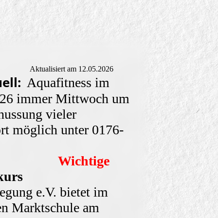
 12.05.2026
ell:
Aquafitness im
026 immer Mittwoch um
ussung vieler
rt möglich unter 0176-
1020
Wichtige
kurs
gung e.V. bietet im
n Marktschule am