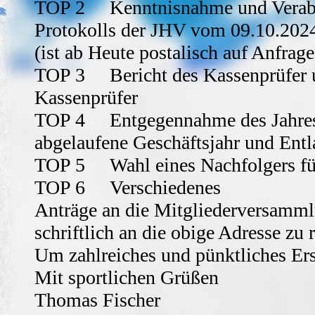
TOP 2 Kenntnisnahme und Verabs
Protokolls der JHV vom 09.10.202
(ist ab Heute postalisch auf Anfrage
TOP 3 Bericht des Kassenprüfer u
Kassenprüfer
TOP 4 Entgegennahme des Jahresb
abgelaufene Geschäftsjahr und Entl
TOP 5 Wahl eines Nachfolgers für
TOP 6 Verschiedenes
Anträge an die Mitgliederversammlu
schriftlich an die obige Adresse zu r
Um zahlreiches und pünktliches Er
Mit sportlichen Grüßen
Thomas Fischer