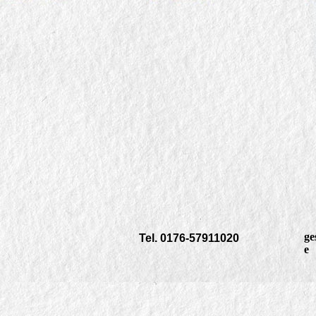
ge
T
el. 0176-57911020
e