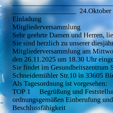
____________________________
__________________ 24.Oktober
Einladung
Mitgliederversammlung
Sehr geehrte Damen und Herren, lie
Sie sind herzlich zu unserer diesjäh
Mitgliederversammlung am Mittwo
den 26.11.2025 um 18.30 Uhr einge
Sie findet im Gesundheitszentrum S
Schneidemühler Str.10 in 33605 Biel
Als Tagesordnung ist vorgesehen:
TOP 1 Begrüßung und Feststellu
ordnungsgemäßen Einberufung und
Beschlussfähigkeit