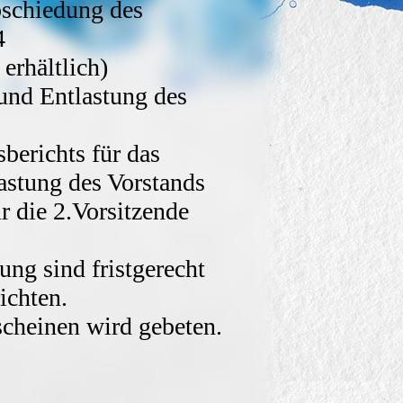
chiedung des
4
 erhältlich)
nd Entlastung des
erichts für das
astung des Vorstands
 die 2.Vorsitzende
ng sind fristgerecht
ichten.
scheinen wird gebeten.