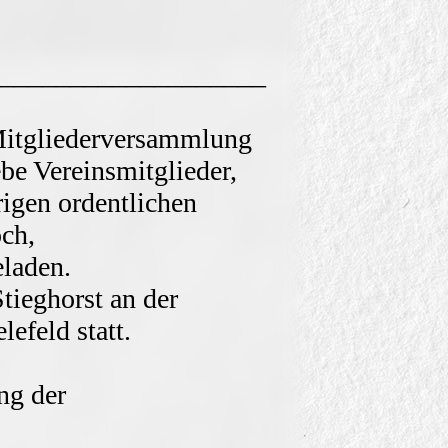
zender)
___________________
________
rversammlung
be Vereinsmitglieder,
rigen ordentlichen
ch,
laden.
tieghorst an der
efeld statt.
ng der