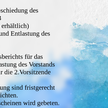
chiedung des
3
 erhältlich)
nd Entlastung des
erichts für das
astung des Vorstands
 die 2.Vorsitzende
ng sind fristgerecht
ichten.
scheinen wird gebeten.