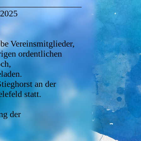
___________________
 2025
be Vereinsmitglieder,
rigen ordentlichen
ch,
laden.
tieghorst an der
efeld statt.
ng der