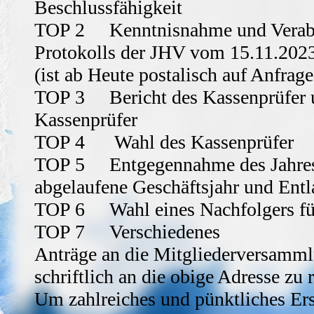
Beschlussfähigkeit
TOP 2 Kenntnisnahme und Verabs
Protokolls der JHV vom 15.11.202
(ist ab Heute postalisch auf Anfrage
TOP 3 Bericht des Kassenprüfer u
Kassenprüfer
TOP 4 Wahl des Kassenprüfer
TOP 5 Entgegennahme des Jahresb
abgelaufene Geschäftsjahr und Entl
TOP 6 Wahl eines Nachfolgers für
TOP 7 Verschiedenes
Anträge an die Mitgliederversammlu
schriftlich an die obige Adresse zu r
Um zahlreiches und pünktliches Er