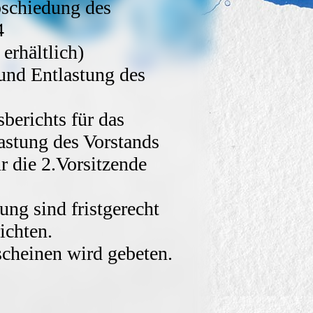
chiedung des
4
 erhältlich)
nd Entlastung des
erichts für das
astung des Vorstands
 die 2.Vorsitzende
ng sind fristgerecht
ichten.
scheinen wird gebeten.