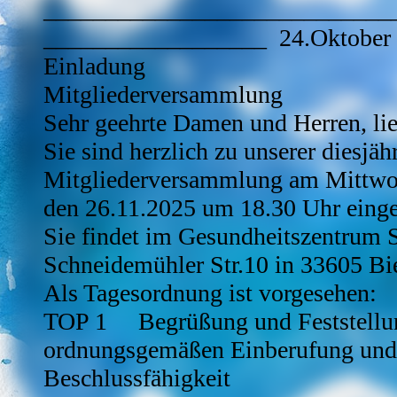
____________________________
__________________ 24.Oktober
Einladung
Mitgliederversammlung
Sehr geehrte Damen und Herren, lie
Sie sind herzlich zu unserer diesjäh
Mitgliederversammlung am Mittwo
den 26.11.2025 um 18.30 Uhr einge
Sie findet im Gesundheitszentrum S
Schneidemühler Str.10 in 33605 Biel
Als Tagesordnung ist vorgesehen:
TOP 1 Begrüßung und Feststellu
ordnungsgemäßen Einberufung und
Beschlussfähigkeit