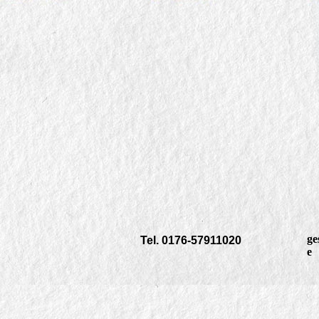
ge
T
el. 0176-57911020
e