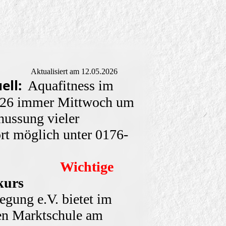
 12.05.2026
ell:
Aquafitness im
026 immer Mittwoch um
ussung vieler
rt möglich unter 0176-
1020
Wichtige
kurs
gung e.V. bietet im
n Marktschule am