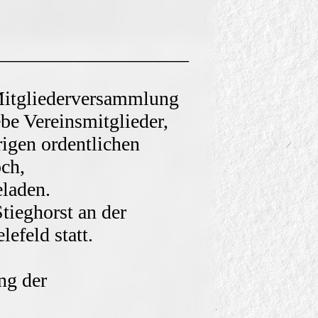
zender)
___________________
________
rversammlung
be Vereinsmitglieder,
rigen ordentlichen
ch,
laden.
tieghorst an der
efeld statt.
ng der