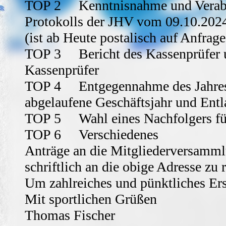
TOP 2 Kenntnisnahme und Verabs
Protokolls der JHV vom 09.10.202
(ist ab Heute postalisch auf Anfrage
TOP 3 Bericht des Kassenprüfer u
Kassenprüfer
TOP 4 Entgegennahme des Jahresb
abgelaufene Geschäftsjahr und Entl
TOP 5 Wahl eines Nachfolgers für
TOP 6 Verschiedenes
Anträge an die Mitgliederversammlu
schriftlich an die obige Adresse zu r
Um zahlreiches und pünktliches Er
Mit sportlichen Grüßen
Thomas Fischer