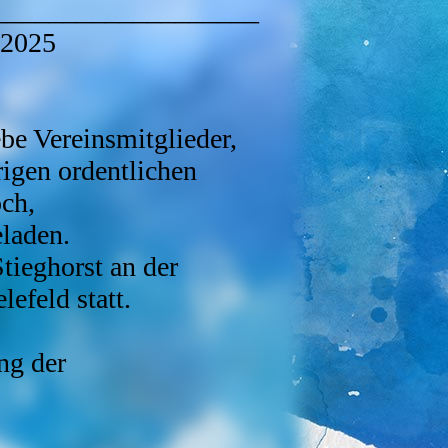
___________________
 2025
be Vereinsmitglieder,
rigen ordentlichen
ch,
laden.
tieghorst an der
efeld statt.
ng der