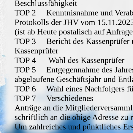
Beschlussfähigkeit
TOP 2 Kenntnisnahme und Verabs
Protokolls der JHV vom 15.11.202
(ist ab Heute postalisch auf Anfrage
TOP 3 Bericht des Kassenprüfer u
Kassenprüfer
TOP 4 Wahl des Kassenprüfer
TOP 5 Entgegennahme des Jahresb
abgelaufene Geschäftsjahr und Entl
TOP 6 Wahl eines Nachfolgers für
TOP 7 Verschiedenes
Anträge an die Mitgliederversammlu
schriftlich an die obige Adresse zu r
Um zahlreiches und pünktliches Er