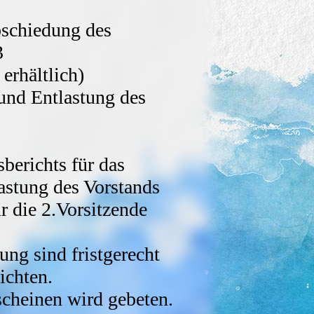
chiedung des
3
 erhältlich)
nd Entlastung des
erichts für das
astung des Vorstands
 die 2.Vorsitzende
ng sind fristgerecht
ichten.
scheinen wird gebeten.